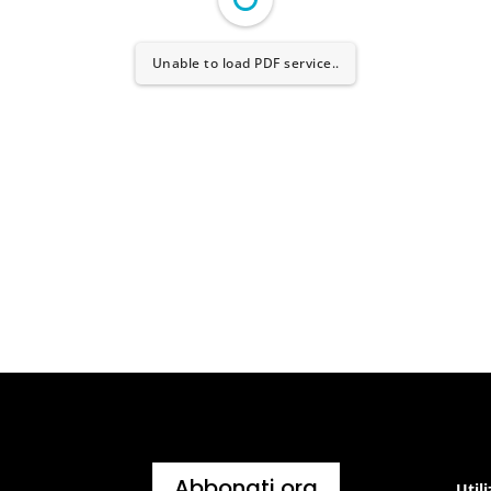
Unable to load PDF service..
Abbonati ora
Util