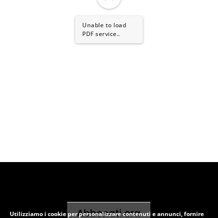
Unable to load
PDF service..
Abbonati ora
Utilizziamo i cookie per personalizzare contenuti e annunci, fornire